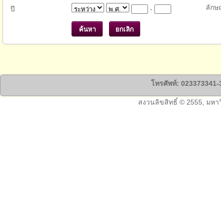
ลักษ
ปี
-
โทรศัพท์: 023373341-3
สงวนลิขสิทธิ์ © 2555, มหา