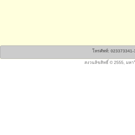
โทรศัพท์: 023373341-3
สงวนลิขสิทธิ์ © 2555, มหา