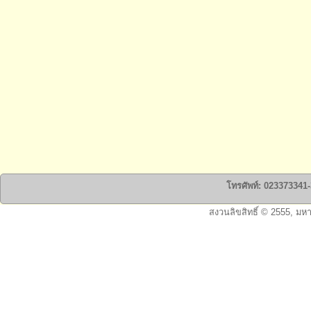
โทรศัพท์: 023373341-3
สงวนลิขสิทธิ์ © 2555, มห